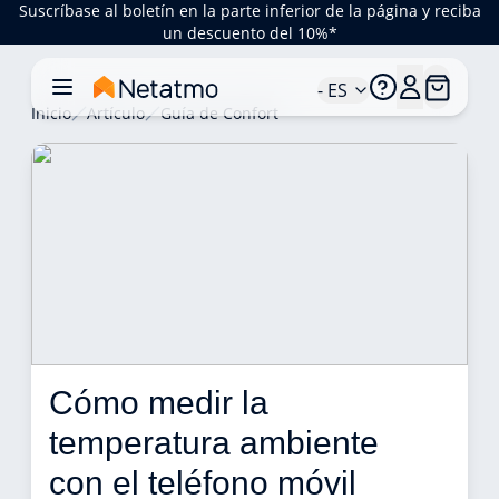
Suscríbase al boletín en la parte inferior de la página y reciba
un descuento del 10%*
- ES
Inicio
Artículo
Guía de Confort
Cómo medir la 
temperatura ambiente 
con el teléfono móvil