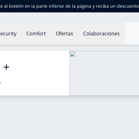
e al boletín en la parte inferior de la página y reciba un descuent
ecurity
Comfort
Ofertas
Colaboraciones
 se renueva
 + 
a