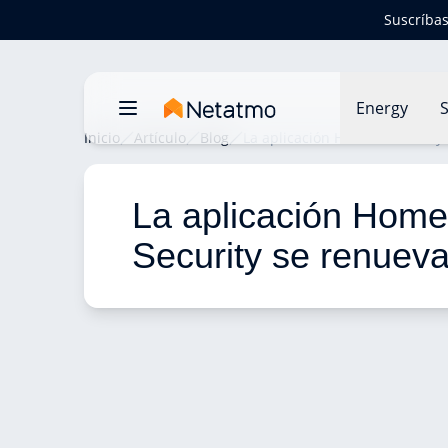
Suscríbas
Energy
S
Inicio
Artículo
Blog
La aplicación Home + Security
La aplicación Home
Security se renuev