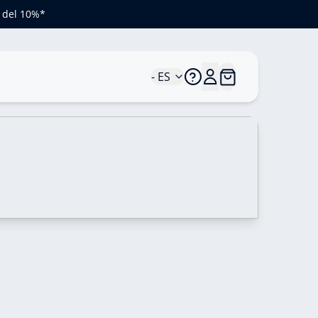
o del 10%*
- ES