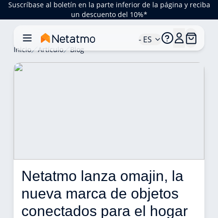
Suscríbase al boletín en la parte inferior de la página y reciba
un descuento del 10%*
- ES
Inicio
Artículo
Blog
Netatmo lanza omajin, la 
nueva marca de objetos 
conectados para el hogar