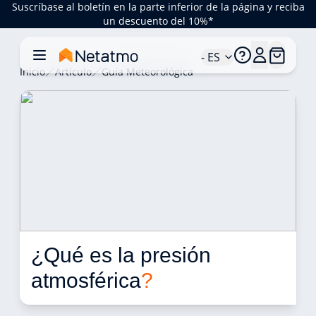
Suscríbase al boletín en la parte inferior de la página y reciba
un descuento del 10%*
- ES
Inicio
Artículo
Guía Meteorológica
¿Qué es la presión 
atmosférica
?