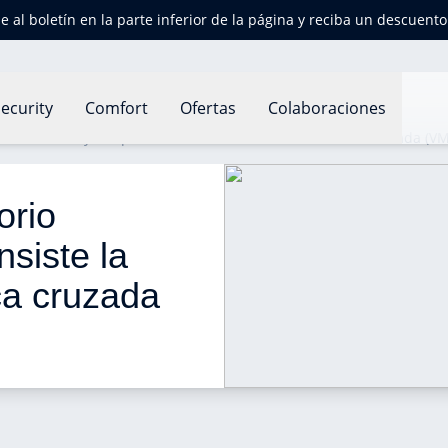
e al boletín en la parte inferior de la página y reciba un descuent
ecurity
Comfort
Ofertas
Colaboraciones
orio ventilar y en qué consiste la Ventilación Mecánica cruzada (V
orio 
nsiste la 
ca cruzada 