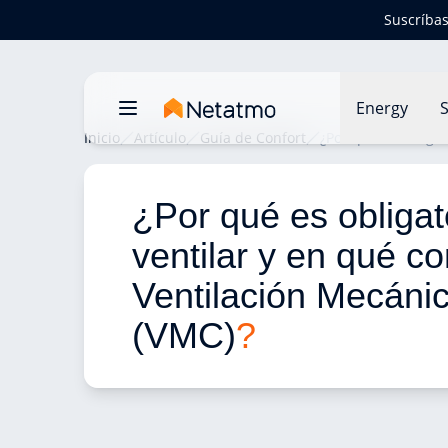
Suscríbas
Energy
S
Inicio
Artículo
Guía de Confort
¿Por qué es obligat
¿Por qué es obligat
ventilar y en qué co
Ventilación Mecáni
(VMC)
?