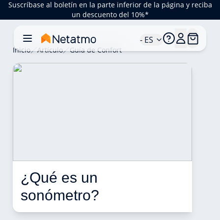
Suscríbase al boletín en la parte inferior de la página y reciba
un descuento del 10%*
- ES
Inicio
Artículo
Guía de Confort
¿Qué es un 
sonómetro? 