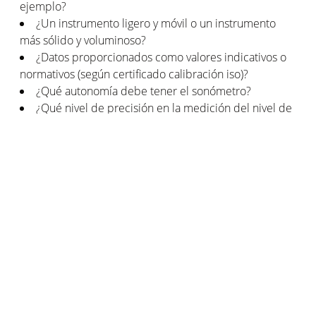
ejemplo?
¿Un instrumento ligero y móvil o un instrumento
más sólido y voluminoso?
¿Datos proporcionados como valores indicativos o
normativos (según certificado calibración iso)?
¿Qué autonomía debe tener el sonómetro?
¿Qué nivel de precisión en la medición del nivel de
ruido?
¿Sobre qué valores (en dB) debe extenderse el
grado de medición?
Estas serían las principales características que
diferencian a los numerosos instrumentos de medición
del
nivel de sonido
.
¿Qué clase de micrófono elegir para un
sonómetro?
Por último, pero no menos importante: elija su