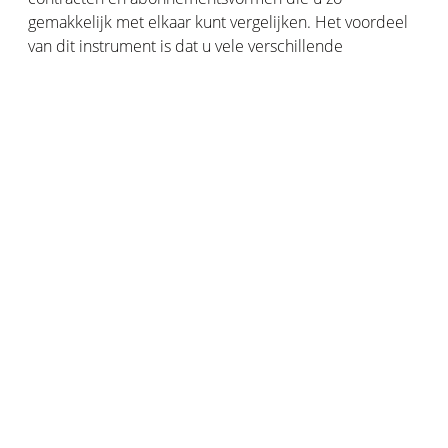
gemakkelijk met elkaar kunt vergelijken. Het voordeel
van dit instrument is dat u vele verschillende
variabelen kunt invoeren met betrekking tot uw
levensstijl en consumptiegewoonten om
gepersonaliseerde aanbiedingen te verkrijgen.
Bij het kiezen van uw aardgasleverancier vergelijkt u
aanbiedingen vooral op basis van de prijs van het
contract. Maar ook ‘groen’ gas is in opkomst: biogas is
milieuvriendelijker en daarom is het belangrijk om u
hierin te verdiepen in het kader van de
energietransitie!
De gasprijs, de belangrijkste factor bij het kiezen
van een leverancier
De tarieven van elke leverancier veranderen
voortdurend, het is daarom interessant om de
aanbiedingen op de voet te volgen. Over het algemeen
is bij het afsluiten van een offerte uw tarief voor een