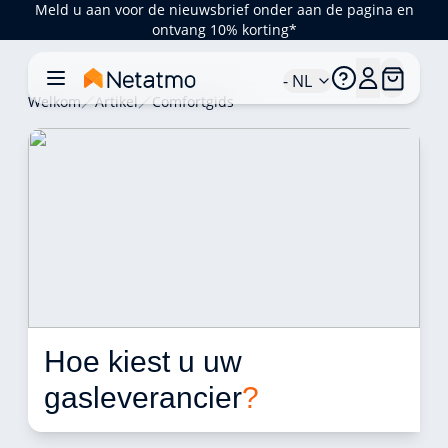
Meld u aan voor de nieuwsbrief onder aan de pagina en
ontvang 10% korting*
- NL
Welkom
Artikel
Comfortgids
Hoe kiest u uw 
gasleverancier
?