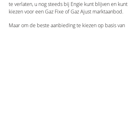
te verlaten, u nog steeds bij Engie kunt blijven en kunt
kiezen voor een Gaz Fixe of Gaz Ajust marktaanbod.
Maar om de beste aanbieding te kiezen op basis van
uw behoeften, uw beperkingen en uw budget, aarzelt u
niet om alle aanbiedingen die op de markt
beschikbaar zijn met elkaar te vergelijken. Dat is per
slot van rekening het hele punt van competitie. Direct
Energie, Total Spring, Enercoop… er is geen tekort aan
leveranciers van goedkopere of groenere, ecologisch
verantwoorde gasaanbiedingen. De prijsverlagingen
ten opzichte van gereguleerde gastarieven variëren van
5 tot meer dan 10%, afhankelijk van het aanbod, maar
zorg ervoor dat u alle voorwaarden controleert.
Op weg naar de verdwijning van
gereguleerde gastarieven?