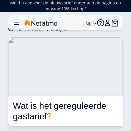
Meld u aan voor de nieuwsbrief onder aan de pagina en
ontvang 10% korting*
- NL
Welkom
Artikel
Comfortgids
Wat is het gereguleerde 
gastarief
?