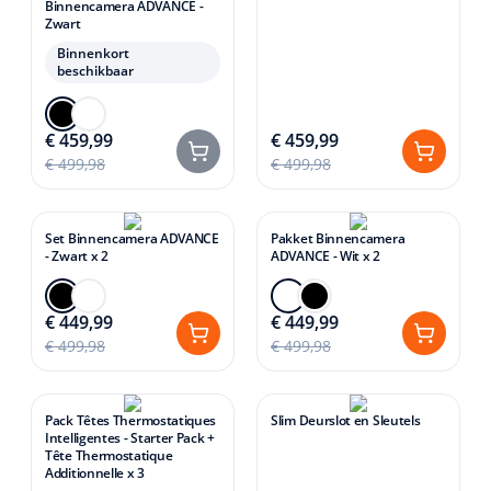
Binnencamera ADVANCE -
Zwart
Binnenkort
beschikbaar
€ 459,99
€ 459,99
€ 499,98
€ 499,98
Set Binnencamera ADVANCE
Pakket Binnencamera
- Zwart x 2
ADVANCE - Wit x 2
€ 449,99
€ 449,99
€ 499,98
€ 499,98
Pack Têtes Thermostatiques
Slim Deurslot en Sleutels
Intelligentes - Starter Pack +
Tête Thermostatique
Additionnelle x 3