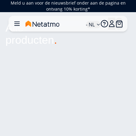
Meld u aan voor de nieuwsbrief onder aan de pagina en
ontvang 10% korting*
- NL
Alle 
producten
.