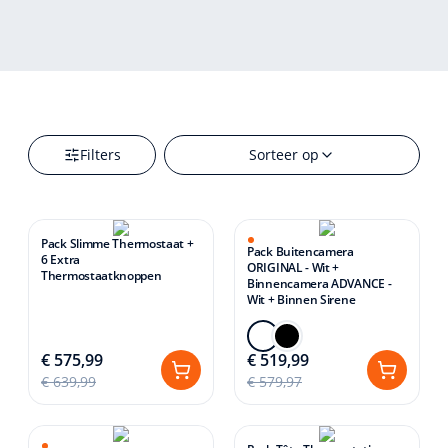
Filters
Sorteer op
Pack Slimme Thermostaat +
Pack Buitencamera
6 Extra
ORIGINAL - Wit +
Thermostaatknoppen
Binnencamera ADVANCE -
Wit + Binnen Sirene
€ 575,99
€ 519,99
€ 639,99
€ 579,97