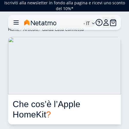
Iscriviti alla newsletter in fondo alla pagina e ricevi uno sconto
del 10%*
- IT
Home
Articolo
Guida Casa Connessa
Che cos’è l’Apple 
HomeKit
?