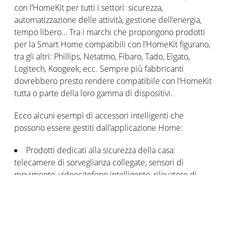
con l’HomeKit per tutti i settori: sicurezza,
automatizzazione delle attività, gestione dell’energia,
tempo libero… Tra i marchi che propongono prodotti
per la Smart Home compatibili con l’HomeKit figurano,
tra gli altri: Phillips, Netatmo, Fibaro, Tado, Elgato,
Logitech, Koogeek, ecc. Sempre più fabbricanti
dovrebbero presto rendere compatibile con l’HomeKit
tutta o parte della loro gamma di dispositivi.
Ecco alcuni esempi di accessori intelligenti che
possono essere gestiti dall’applicazione Home:
Prodotti dedicati alla sicurezza della casa:
telecamere di sorveglianza collegate, sensori di
movimento, videocitofono intelligente, rilevatore di
fumo, rilevatore di fughe di gas, sensore di monossido
di carbonio, ecc.
Dispositivi dedicati al comfort interno:
climatizzazione intelligente, ventilatore connesso,