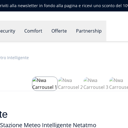
criviti alla newsletter in fondo alla pagina e ricevi uno sconto del 1
ecurity
Comfort
Offerte
Partnership
o Intelligente
te
 Stazione Meteo Intelligente Netatmo