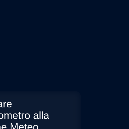
are
ometro alla
ne Meteo
.