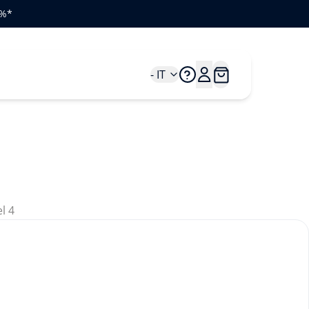
0%*
- IT