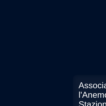
Associ
l'Anem
Stazio