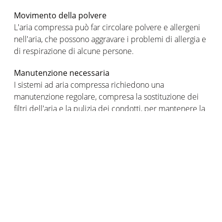
Movimento della polvere
L'aria compressa può far circolare polvere e allergeni
nell'aria, che possono aggravare i problemi di allergia e
di respirazione di alcune persone.
Manutenzione necessaria
I sistemi ad aria compressa richiedono una
manutenzione regolare, compresa la sostituzione dei
filtri dell'aria e la pulizia dei condotti, per mantenere la
loro efficienza ed evitare la circolazione della polvere.
Perdita di efficienza dovuta a perdite nei condotti
Le perdite nei condotti dell'aria possono ridurre
l'efficienza del sistema di riscaldamento, poiché l'aria
calda può fuoriuscire prima di raggiungere le aree da
riscaldare.
Costo dell'installazione