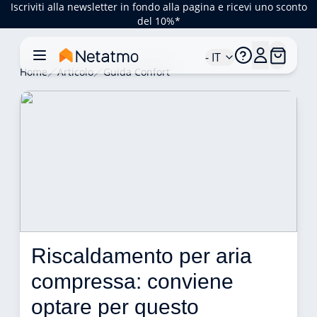
Iscriviti alla newsletter in fondo alla pagina e ricevi uno sconto
del 10%*
- IT
Home
Articolo
Guida Confort
Riscaldamento per aria 
compressa: conviene 
optare per questo 