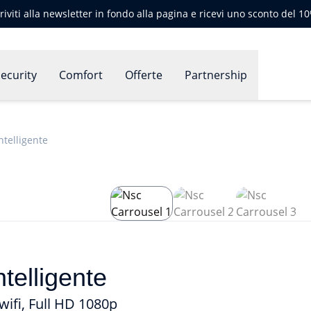
criviti alla newsletter in fondo alla pagina e ricevi uno sconto del 1
ecurity
Comfort
Offerte
Partnership
ntelligente
telligente
wifi, Full HD 1080p