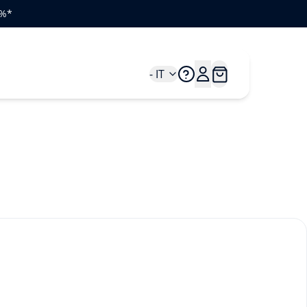
0%*
- IT