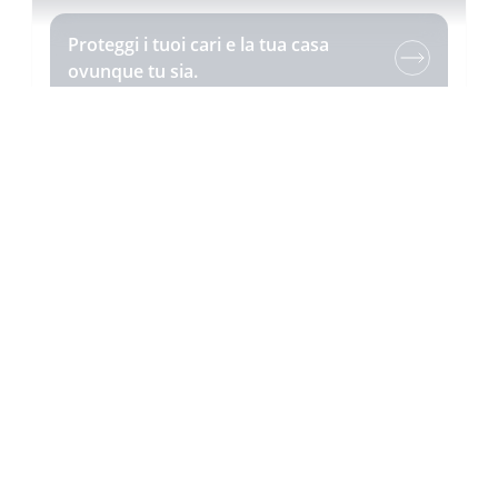
Proteggi i tuoi cari e la tua casa
ovunque tu sia.
Controllo degli accessi
.
Rendi sicuro l’ingresso della tua casa,
in tutta facilità.