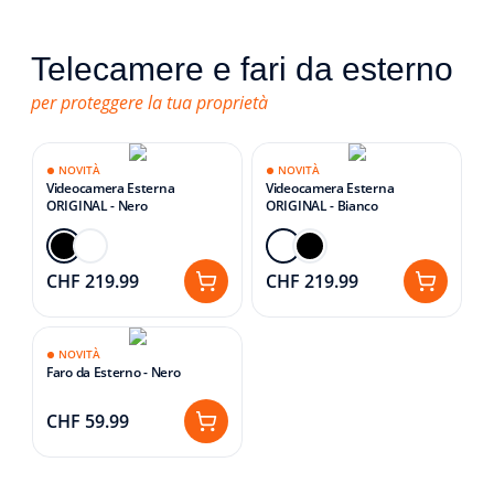
Home
Security
Telecamere e fari da esterno
Videocamere
.
per proteggere la tua proprietà
Una sorveglianza smart per tenere d’occhio la
tua casa senza pensieri.
NOVITÀ
NOVITÀ
Videocamera Esterna
Videocamera Esterna
ORIGINAL - Nero
ORIGINAL - Bianco
CHF 219.99
CHF 219.99
NOVITÀ
Faro da Esterno - Nero
CHF 59.99