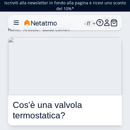
Iscriviti alla newsletter in fondo alla pagina e ricevi uno sconto
del 10%*
- IT
Home
Articolo
Guida Confort
Cos'è una valvola 
termostatica? 