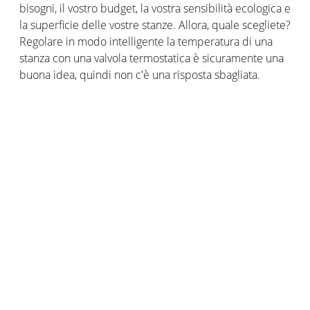
bisogni, il vostro budget, la vostra sensibilità ecologica e
la superficie delle vostre stanze. Allora, quale scegliete?
Regolare in modo intelligente la temperatura di una
stanza con una valvola termostatica è sicuramente una
buona idea, quindi non c'è una risposta sbagliata.
Qualunque sia la vostra scelta, sarete di fronte a valvole
che rappresentano un investimento utile e un reale
risparmio di energia e denaro, nonché un impatto
positivo sull'ambiente. Ma cosa ci si può aspettare in
pratica? Troverete la risposta qui sotto.
Le
Teste termostatiche intelligenti Netatmo
sono dotate
di un pacchetto iniziale per il riscaldamento collettivo.
Secondo uno studio di Netatmo del 2016, le valvole
intelligenti e connesse vi faranno risparmiare in media
300 euro all'anno sulla vostra bolletta dell’energia
elettrica! Inoltre, si tratta di un enorme gesto ecologico:
ridurre della vostra impronta di carbonio.