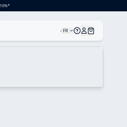
e 10%*
- FR