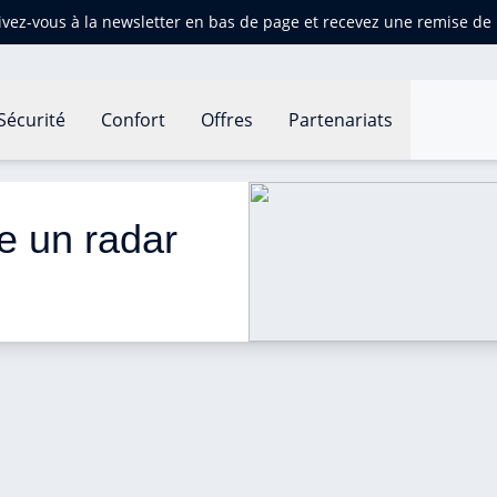
ivez-vous à la newsletter en bas de page et recevez une remise d
Sécurité
Confort
Offres
Partenariats
un radar météo ?
 un radar 