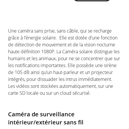
Une
c
améra sans prise, sans câble, qui se recharge
grâce à l’énergie solaire.
Elle est d
otée d
’une fonction
d
e d
étection de mouvement
et de la
vision
nocturne
haute définition 1080P.
La Caméra
s
olaire distingue les
humains et les animaux, pour ne se concentrer que sur
les notifications importantes. Elle possède une sirène
de 105 dB ainsi qu’un haut
-
parleur
et
un projecteur
intégrés
, pour dissuader les intrus
immédiatement.
Les vidéos sont stockées automatiquement
, sur une
carte SD locale ou sur un cloud
sécurisé.
Caméra de
s
urveillance
intérieur/extérieur
sans fil