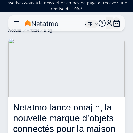
Inscrivez-vous à la newsletter en bas de page et recevez une
remise de 10%*
- FR
Accueil
Article
Blog
Netatmo lance omajin, la 
nouvelle marque d’objets 
connectés pour la maison