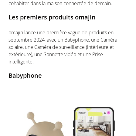
cohabiter dans la maison connectée de demain.
Les premiers produits
o
majin
o
majin
lance une première vague de produits en
septembre 2024, avec un
Baby
phone
, une
Caméra
s
olaire, une Caméra de surveillance (intérieure et
extérieure),
u
ne Sonnette
v
idéo
et une
P
rise
intelligente.
Babyphone