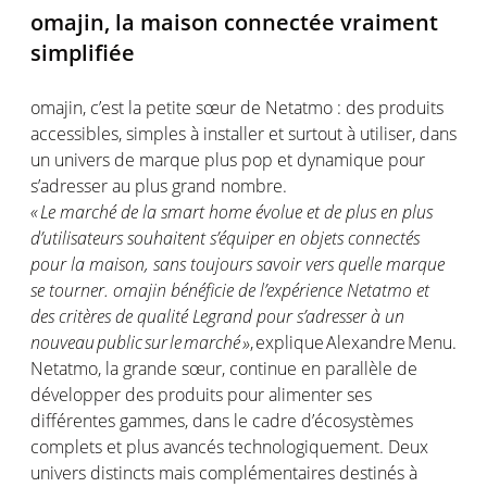
o
majin
,
la maison connectée vraiment
simplifiée
o
majin
, c’est la petite
sœur
de
Netatmo
: des produits
accessibles, simples à installer
et surtout à utiliser, dans
un univers
de marque
plus pop
et dynamique
pour
s’adresser au plus grand nombre
.
«
Le marché de la smart home évolue et de plus en plus
d’utilisateurs souhaitent s’équiper en objets connectés
pour la maison, sans toujours savoir vers quelle marque
se tourner.
o
majin
bénéficie de l’expérience
Netatmo
et
des critères de qualité Legrand pour s’adresser à un
nouveau
public
sur
le
marché
»
,
explique
Alexandre
Menu.
Netatmo, la grande
sœur
, continue en
parallèle
de
développer des produits pour alimenter ses
différentes gammes
, dans le cadre d’écosystèmes
complets et plus av
ancés
technologiquement
.
Deux
univers distincts mais complémentaires
destinés
à