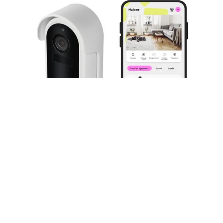
La Sonnette
v
idéo sans fil
omajin
dispose d’une
résolution 2K+, vision nocturne et filtre infrarouge.
Lorsqu’un invité ou un livreur sonne, l’utilisateur reçoit