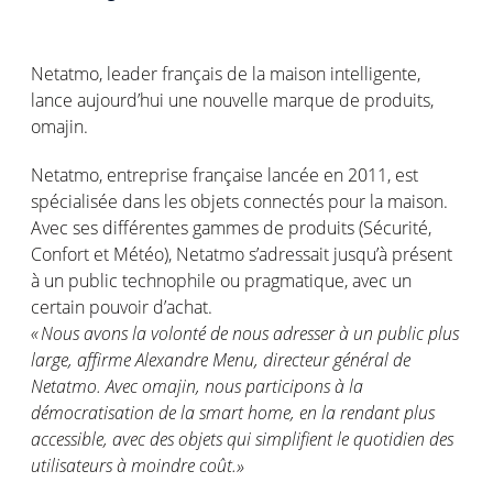
Netatmo
, leader français de la maison intelligente,
lance aujourd’hui une nouvelle marque de produits,
o
majin
.
Netatmo
, entreprise française lancée en 2011,
est
spécialisée
dans les objets connectés pour la maison.
Avec ses différentes gammes de produits (Sécurité,
Confort et Météo),
Netatmo
s’adressait jusqu’à présent
à un public technophile
ou pragmatique,
avec un
certain pouvoir d’achat.
«
Nous avons
la volonté
de nous adresser à un public plus
large
,
affirme Alexandre Menu,
directeur général
de
Netatmo
.
Avec
o
majin
, nous participons à la
démocratisation de la
s
mart
h
ome
, en la rendant plus
accessible, avec des objets qui simplifient le quotidien
des
utilisateurs
à moindre coût
.
»