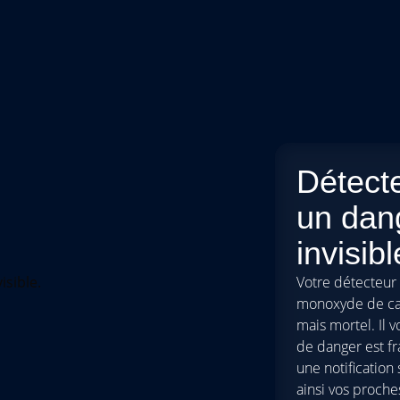
Détect
un dan
invisibl
Votre détecteur
monoxyde de car
mais mortel. Il v
de danger est fr
une notification
ainsi vos proch