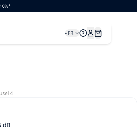
e 10%*
- FR
5 dB