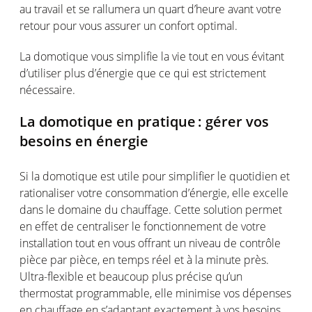
au travail et se
rallumera
un quart
d’heure
avant
votre
retour pour
vous
assurer un
confort
optimal
.
La
domotique
vous
simplifie
la vie tout
en
vous
évitant
d’utiliser
plus
d’énergie
que
ce
qui
est
strictement
nécessaire
.
La
domotique
en
pratique :
gérer
vos
besoins
en
énergie
Si la
domotique
est
utile pour simplifier le
quotidien
et
rationaliser
votre
consommation
d’énergie
,
elle
excelle
dans le
domaine
du
chauffage
. Cette solution
permet
en
effet
de
centraliser
le
fonctionnement
de
votre
installation tout
en
vous
offrant
un
niveau
de
contrôle
pièce par pièce,
en
temps
réel
et à la minute
près
.
Ultra-flexible et beaucoup plus
précise
qu’un
thermostat programmable,
elle
minimise
vos
dépenses
en
chauffage
en
s’adaptant
exactement
à
vos
besoins
.