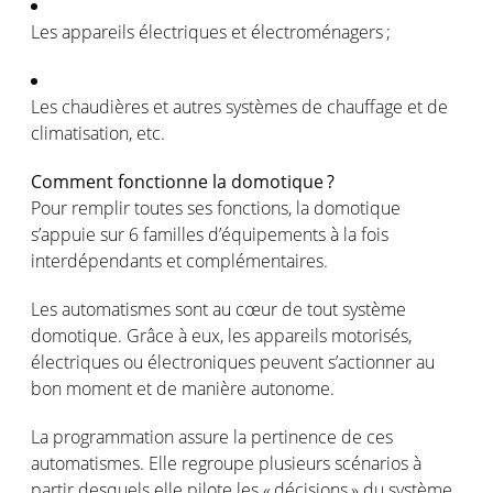
Les
appareils
électriques
et
électroménagers
;
Les
chaudières
et
autres
systèmes
de
chauffage
et de
climatisation
, etc.
Comment
fonctionne
la
domotique
?
Pour
remplir
toutes
ses
fonctions
, la
domotique
s’appuie
sur 6
familles
d’équipements
à la
fois
interdépendants
et
complémentaires
.
Les
automatismes
sont
au
cœur
de tout
système
domotique
. Grâce à
eux
, les
appareils
motorisés
,
électriques
ou
électroniques
peuvent
s’actionner
au
bon moment et de manière
autonome
.
La
programmation
assure
la pertinence de
ces
automatismes
. Elle
regroupe
plusieurs
scénarios
à
partir
desquels
elle
pilote
les «
décisions
» du
système
.