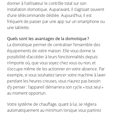
donner à
l’utilisateur
le
contrôle
total sur son
installation
domotique
.
Auparavant
, il
s’agissait
souvent
d’une
télécommande
dédiée
.
Aujourd’hui
, il
est
fréquent
de passer par
une
app sur un smartphone
ou
une
tablette
.
Quels
sont
les
avantages
de la
domotique
?
La
domotique
permet
de
centraliser
l’ensemble
des
équipements
de
votre
maison
. Elle
vous
donne
la
possibilité
d’accéder
à
leurs
fonctionnalités
depuis
n’importe
où
, que
vous
soyez
chez
vous
ou
non, et
s’occupe
même
de les
actionner
en
votre
absence. Par
exemple
,
si
vous
souhaitez
lancer
votre
machine à laver
pendant les
heures
creuses
,
vous
n’aurez
pas
besoin
d’y
penser
:
l’appareil
démarrera
son cycle « tout seul »
au moment
opportun
.
Votre
système
de
chauffage
, quant à
lui
, se
réglera
automatiquement
au minimum
lorsque
vous
partirez