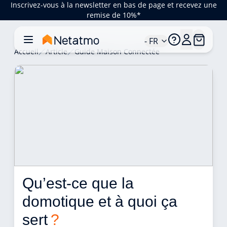
Inscrivez-vous à la newsletter en bas de page et recevez une
remise de 10%*
- FR
Accueil
Article
Guide Maison Connectée
Qu’est-ce que la 
domotique et à quoi ça 
sert 
?