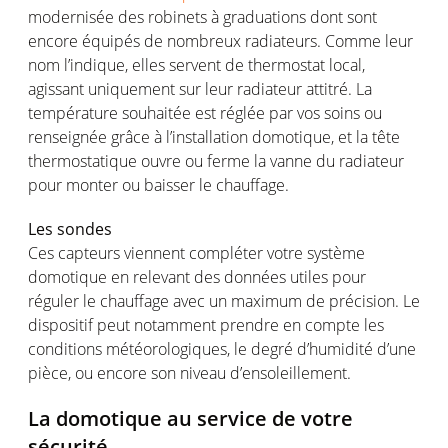
modernisée
des
robinets
à graduations
dont
sont
encore
équipés
de
nombreux
radiateurs
. Comme
leur
nom
l’indique
,
elles
servent
de thermostat local,
agissant
uniquement
sur
leur
radiateur
attitré
. La
température
souhaitée
est
réglée
par
vos
soins
ou
renseignée
grâce à
l’installation
domotique
, et la tête
thermostatique
ouvre
ou
ferme
la
vanne
du
radiateur
pour
monter
ou
baisser
le
chauffage
.
Les sondes
Ces
capteurs
viennent
compléter
votre
système
domotique
en
relevant des données
utiles
pour
réguler
le
chauffage
avec un maximum de
précision
. Le
dispositif
peut
notamment
prendre
en
compte
les
conditions
météorologiques
, le
degré
d’humidité
d’une
pièce,
ou
encore son
niveau
d’ensoleillement
.
La
domotique
au service de
votre
sécurité