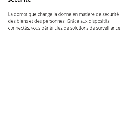
La
domotique
change la
donne
en
matière de
sécurité
des
biens
et des
personnes
. Grâce aux
dispositifs
connectés
,
vous
bénéficiez
de solutions de surveillance
et
d’alerte
d’une
grande
fiabilité
,
capables
d’exercer
une
vigilance
constante
et de
vous
informer
même
à
distance.
Les
caméras
et
sirène
intelligentes
La
domotique
permet
de
créer
un réseau de
caméras
de surveillance
et
sirènes
qui
réagissent
en
temps
réel
dès
que le
moindre
mouvement
anormal
est
détecté
.
L
a
Caméra Extérieure Intelligente
s’associe
à la
Caméra
Intérieur
e
Intelligente
pour
vous
alerter
en
cas
d’intrusion
avérée
pour
réagir
au plus
vite
:
elles
savent
faire la
différence
entre
vos
proches
, un animal et un
visage
inconnu !