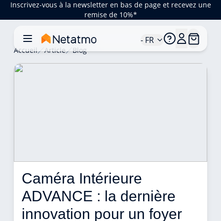
Inscrivez-vous à la newsletter en bas de page et recevez une
remise de 10%*
- FR
Accueil
Article
Blog
Caméra Intérieure 
ADVANCE : la dernière 
innovation pour un foyer 