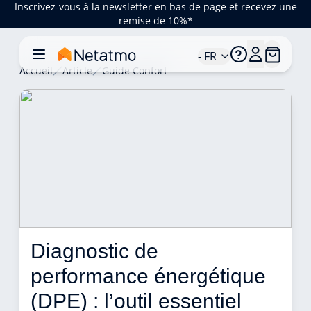
Inscrivez-vous à la newsletter en bas de page et recevez une
remise de 10%*
- FR
Accueil
Article
Guide Confort
Diagnostic de 
performance énergétique 
(DPE) : l’outil essentiel 