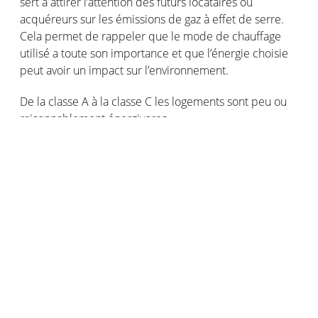
sert à attirer l’attention des futurs locataires ou
acquéreurs sur les émissions de gaz à effet de serre.
Cela permet de rappeler que le mode de chauffage
utilisé a toute son importance et que l’énergie choisie
peut avoir un impact sur l’environnement.
De la classe A à la classe C les logements sont peu ou
raisonnablement énergivores.
Les logements avec les classes D ou E sont polluants.
Les classes F et G de l’étiquette climat signifient que le
logement est une passoire thermique. Les travaux à
faire dans ses logements sont obligatoires avant 2028.
Un audit énergétique réglementaire
pour les bâtiments considérés
énergivores