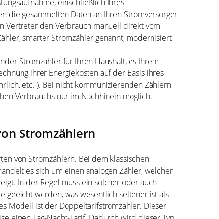
stungsaufnahme, einschließlich Ihres
n die gesammelten Daten an Ihren Stromversorger
in Vertreter den Verbrauch manuell direkt vom
 Zähler, smarter Stromzähler genannt, modernisiert
nder Stromzähler für Ihren Haushalt, es Ihrem
chnung ihrer Energiekosten auf der Basis ihres
hrlich, etc. ). Bei nicht kommunizierenden Zählern
ichen Verbrauchs nur im Nachhinein möglich.
von Stromzählern
rten von Stromzählern. Bei dem klassischen
 handelt es sich um einen analogen Zähler, welcher
igt. In der Regel muss ein solcher oder auch
e geeicht werden, was wesentlich seltener ist als
es Modell ist der Doppeltarifstromzahler. Dieser
se einen Tag-Nacht-Tarif. Dadurch wird dieser Typ