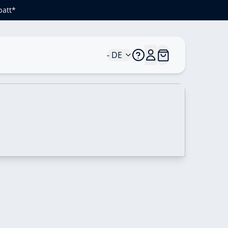
batt*
- DE