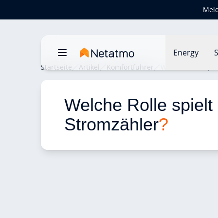
Meld
Energy
S
Startseite
Artikel
Komfortführer
Welche Rolle spie
Welche Rolle spielt 
Stromzähler
?