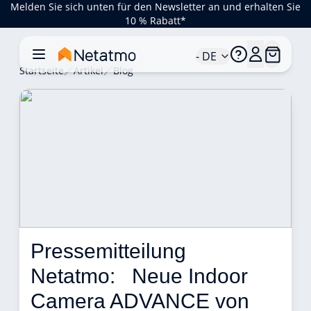
Melden Sie sich unten für den Newsletter an und erhalten Sie
10 % Rabatt*
- DE
Startseite
Artikel
Blog
Pressemitteilung 
Netatmo:   Neue Indoor 
Camera ADVANCE von 