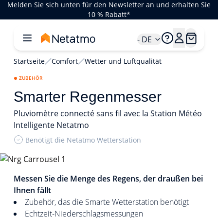
Melden Sie sich unten für den Newsletter an und erhalten Sie
10 % Rabatt*
- DE
Startseite
Comfort
Wetter und Luftqualität
ZUBEHÖR
Smarter Regenmesser
Pluviomètre connecté sans fil avec la Station Météo
Intelligente Netatmo
Benötigt die Netatmo Wetterstation
1/4
Messen Sie die Menge des Regens, der draußen bei
Ihnen fällt
Zubehör, das die Smarte Wetterstation benötigt
Echtzeit-Niederschlagsmessungen