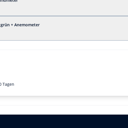
nemometer
ntgrün + Anemometer
0 Tagen