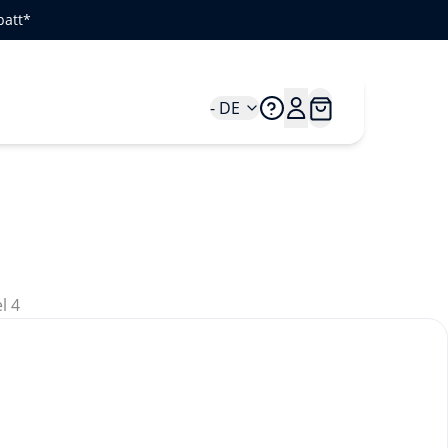
batt*
- DE