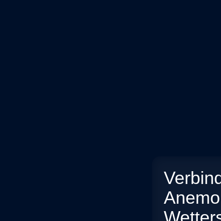
Verbin
Anemom
Wetters