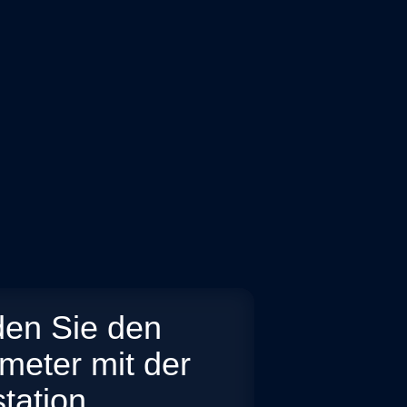
den Sie den
eter mit der
tation
.