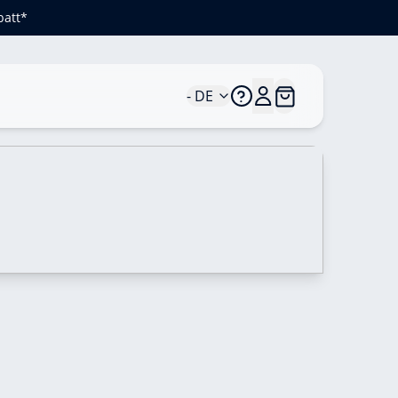
batt*
- DE