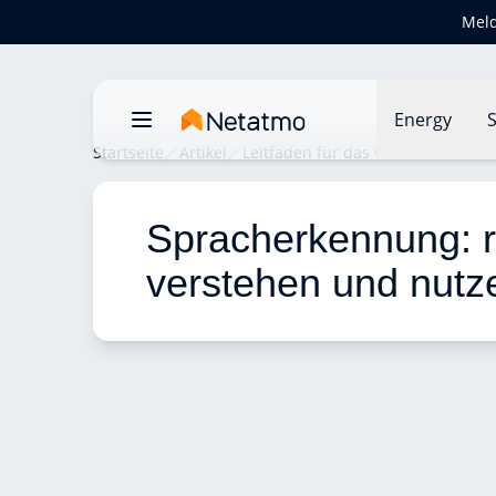
Meld
Energy
S
Startseite
Artikel
Leitfaden für das vernetzte Zuha
Spracherkennung: ri
verstehen und nutz