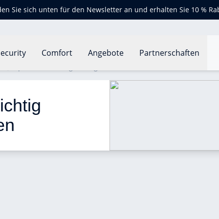
en Sie sich unten für den Newsletter an und erhalten Sie 10 % Ra
ecurity
Comfort
Angebote
Partnerschaften
use
Spracherkennung: richtig verstehen und nutzen
chtig 
en