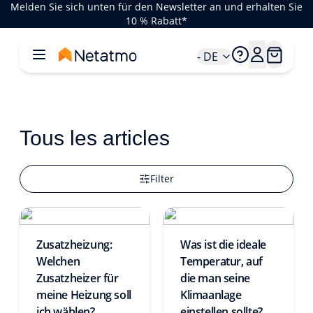
Melden Sie sich unten für den Newsletter an und erhalten Sie
10 % Rabatt*
- DE
Tous les articles
Filter
Zusatzheizung:
Was ist die ideale
Welchen
Temperatur, auf
Zusatzheizer für
die man seine
meine Heizung soll
Klimaanlage
ich wählen?
einstellen sollte?