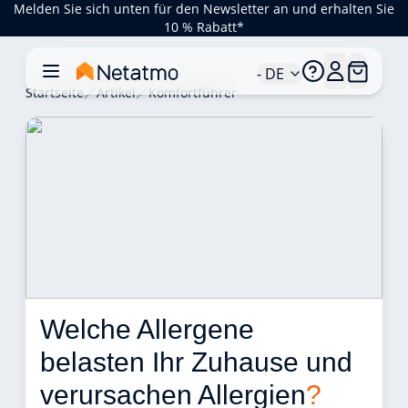
Melden Sie sich unten für den Newsletter an und erhalten Sie
10 % Rabatt*
- DE
Startseite
Artikel
Komfortführer
Welche Allergene 
belasten Ihr Zuhause und 
verursachen Allergien
?