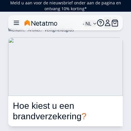
Meld u aan voor de nieuwsbrief onder aan de pagina en
ontvang 10% korting*
- NL
Welkom
Artikel
Veiligheidsgids
Hoe kiest u een 
brandverzekering
?