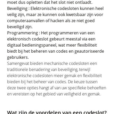
moet dus opletten dat het slot niet ontlaadt.
Beveiliging : Elektronische codesloten kunnen heel
veilig zijn, maar ze kunnen ook kwetsbaar zijn voor
computeraanvallen of hacken als ze niet goed
beveiligd zijn.
Programmering : Het programmeren van een
elektronisch codeslot gebeurt meestal via een
digitaal bedieningspaneel, wat meer flexibiliteit
biedt bij het beheren van codes en geautoriseerde
gebruikers.
Samengevat bieden mechanische codesloten een
traditionele benadering van beveiliging, terwijl
elektronische codesloten meer gemak en flexibiliteit
bieden bij het beheer van codes. De keuze tussen
deze twee opties hangt af van uw specifieke behoeften
en vereisten op het gebied van veiligheid en gemak.
Wat zijn de voordelen van een codeslot?