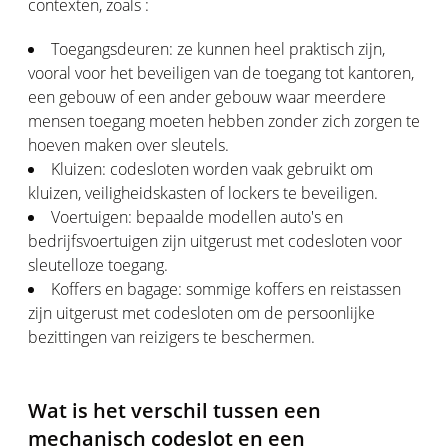
contexten, zoals :
Toegangsdeuren: ze kunnen heel praktisch zijn,
vooral voor het beveiligen van de toegang tot kantoren,
een gebouw of een ander gebouw waar meerdere
mensen toegang moeten hebben zonder zich zorgen te
hoeven maken over sleutels.
Kluizen: codesloten worden vaak gebruikt om
kluizen, veiligheidskasten of lockers te beveiligen.
Voertuigen: bepaalde modellen auto's en
bedrijfsvoertuigen zijn uitgerust met codesloten voor
sleutelloze toegang.
Koffers en bagage: sommige koffers en reistassen
zijn uitgerust met codesloten om de persoonlijke
bezittingen van reizigers te beschermen.
Wat is het verschil tussen een
mechanisch codeslot en een