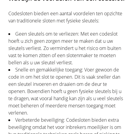
Codesloten bieden een aantal voordelen ten opzichte
van traditionele sloten met fysieke sleutels:
Geen sleutels om te verliezen: Met een codeslot
hoeft u zich geen zorgen meer te maken dat u uw
sleutels verliest. Zo vermindert u het risico om buiten
vast te komen zitten of een slotenmaker te moeten
bellen als u uw sleutel verliest.
Snelle en gemakkelijke toegang: Voer gewoon de
code in om het slot te openen. Dit is vaak sneller dan
een sleutel invoeren en draaien om de deur te
openen. Bovendien hoeft u geen fysieke sleutels bij u
te dragen, wat vooral handig kan zijn als u veel sleutels
moet beheren of meerdere mensen toegang moet
verlenen.
Verbeterde beveiliging: Codesloten bieden extra
beveiliging omdat het voor inbrekers moeilijker is om