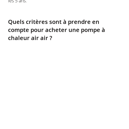
les 5 ans.
Quels critères sont à prendre en
compte pour acheter une pompe à
chaleur air air ?
Lors de l'achat d'une pompe à chaleur air-air, il est
important de prendre en compte plusieurs critères
pour choisir le modèle le mieux adapté à vos besoins.
Voici quelques éléments à considérer :
La puissance de chauffage et de refroidissement
Il est important que la puissance de la pompe à
chaleur corresponde parfaitement aux besoins de
chauffage et de refroidissement de votre logement ou
de la pièce concernée. La puissance est mesurée en
kilowatts (kW). Faites réaliser un bilan thermique de
votre domicile par un professionnel. Ce bilan