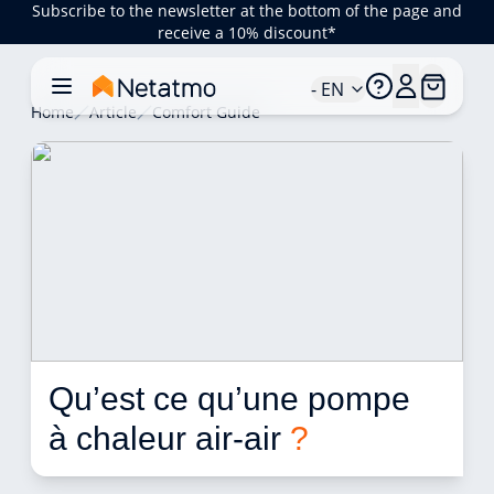
Subscribe to the newsletter at the bottom of the page and
receive a 10% discount*
- EN
Home
Article
Comfort Guide
Qu’est ce qu’une pompe 
à chaleur air-air 
?