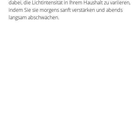
dabei, die Lichtintensität in Ihrem Haushalt zu variieren,
indem Sie sie morgens sanft verstärken und abends
langsam abschwächen.
Da Licht auch Wärme erzeugt, wird das vernetzte Haus
je nach Sonneneinstrahlung und in Echtzeit dafür
sorgen, dass die Kühle erhalten bleibt oder das
wärmende Licht durchgelassen wird. So wird das
vernetzte Haus selbstständig Ihre Jalousien schließen
oder öffnen, damit Ihre Räume im Sommer kühl und
im Winter warm bleiben. Ohne dass Sie auch nur daran
denken müssen!
Licht ist eine Gelegenheit, viel Energie für die
Beleuchtung zu sparen. „Das Licht in deinem Zimmer
ist noch an!", wer hat diese Bemerkung nicht schon
einmal an seine braven Kinder gerichtet? Mit dem
vernetzten Zuhause haben Sie die Möglichkeit, alle Ihre
Lichter direkt über Ihr Smartphone auszuschalten.