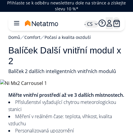
Přihlaste se k odběru newsletteru dole na stránce a získejte
slevu 10 %*
- CS
Domů
Comfort
Počasí a kvalita ovzduší
Balíček Další vnitřní modul x
2
Balíček 2 dalších inteligentních vnitřních modulů
1/3
Měřte vnitřní prostředí až ve 3 dalších místnostech.
Příslušenství vyžadující chytrou meteorologickou
stanici
Měření v reálném čase: teplota, vlhkost, kvalita
vzduchu
Personalizovaná upozornění