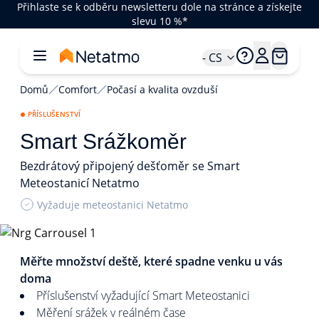
Přihlaste se k odběru newsletteru dole na stránce a získejte
slevu 10 %*
- CS
Domů
Comfort
Počasí a kvalita ovzduší
PŘÍSLUŠENSTVÍ
Smart Srážkoměr
Bezdrátový připojený dešťoměr se Smart
Meteostanicí Netatmo
Vyžaduje meteostanici Netatmo
1/4
Měřte množství deště, které spadne venku u vás
doma
Příslušenství vyžadující Smart Meteostanici
Měření srážek v reálném čase