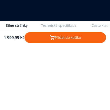
Silné stránky
Technické specifikace
Často klad
1 999,99 Kč
Přidat do košíku