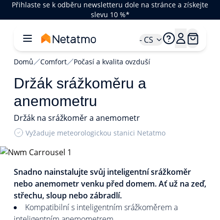
Přihlaste se k odběru newsletteru dole na stránce a získejte
slevu 10 %*
- CS
Domů
Comfort
Počasí a kvalita ovzduší
Držák srážkoměru a
anemometru
Držák na srážkoměr a anemometr
Vyžaduje meteorologickou stanici Netatmo
1/2
Snadno nainstalujte svůj inteligentní srážkoměr
nebo anemometr venku před domem. Ať už na zeď,
střechu, sloup nebo zábradlí.
Kompatibilní s inteligentním srážkoměrem a
inteligentním anemometrem