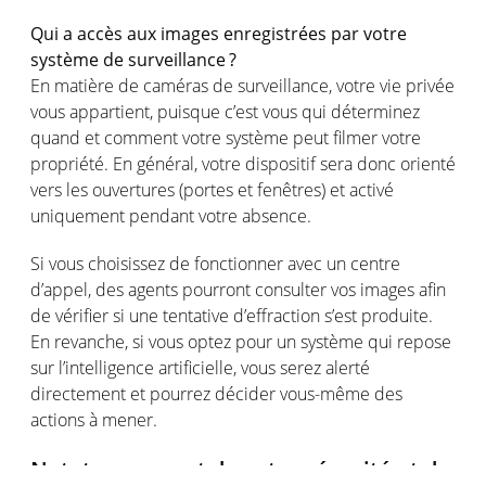
Qui
a
accès
aux images
enregistrées
par
votre
système
de
surveillance ?
En matière de
caméras
de surveillance,
votre
vie
privée
vous
appartient
,
puisque
c’est
vous
qui
déterminez
quand
et comment
votre
système
peut
filmer
votre
propriété
. En
général
,
votre
dispositif
sera
donc
orienté
vers
les
ouvertures
(
portes
et
fenêtres
) et
activé
uniquement
pendant
votre
absence.
Si
vous
choisissez
de
fonctionner
avec un
centre
d’appel
, des agents
pourront
consulter
vos
images
afin
de
vérifier
si
une
tentative
d’effraction
s’est
produite
.
En revanche,
si
vous
optez
pour un
système
qui repose
sur
l’intelligence
artificielle
,
vous
serez
alerté
directement
et
pourrez
décider
vous-même
des
actions à
mener
.
Netatmo
,
garant
de
votre
sécurité
et de