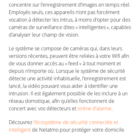
concentre
sur
l’enregistrement
d’images
en
temps
réel
.
Employés
seuls,
ces
appareils
n’ont
pas
forcément
vocation à
détecter
les
intrus
, à
moins
d’opter
pour des
caméras
de surveillance
dites
«
intelligentes
»,
capables
d’analyser
leur
champ de vision.
Le
système
se compose de
caméras
qui, dans
leurs
versions
récentes
,
peuvent
être
reliées
à
votre
Wi
f
afin
de
vous
donner
accès
au «
feed
» à tout moment et
depuis
n’importe
où
.
Lorsque
le
système
de
sécurité
détecte
une
activité
inhabituelle
,
l’enregistrement
est
lancé
, la
vidéo
pouvant
vous
aider à identifier
une
intrusion
.
Il
est
également
possible de les
inclure
à un
réseau
domotique
,
afin
qu’elles
fonctionnent
de
concert avec
vos
détecteurs
et
sirène
d’alarme
.
Découvrez
l
’écosystème de sécurité connectée et
intelligent
de
Netatmo
pour
protéger
votre
domicile.