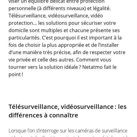
viser
un
équilibre
délicat
entre protection
personnelle
(à
différents
niveaux
) et
légalité
.
Télésurveillance
,
vidéosurveillance
,
vidéo
protection… les solutions pour
sécuriser
votre
domicile
sont
multiples et
chacune
présente
ses
particularités
.
C’est
pourquoi
il
est
important à la
fois
de
choisir
la plus
appropriée
et de
l’installer
d’une
manière très
précise
,
afin
de respecter
votre
vie
privée
et
celle
des
autres
. Comment
vous
tourner
vers
la solution
i
déale
?
Netatmo
fait le
point !
Télésurveillance
,
vidéosurveillance
: les
différences
à
connaître
Lorsque
l’on
s’interroge
sur les
caméras
de surveillance