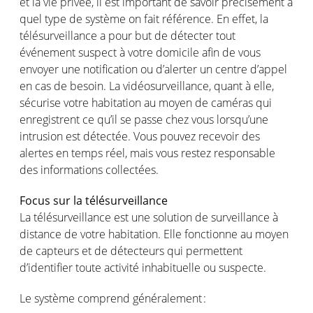
et la vie
privée
, il
est
important de savoir
précisément
à
quel
type de
système
on fait
référence
. En
effet
, la
télésurveillance
a pour but de
détecter
tout
événement
suspect à
votre
domicile
afin
de
vous
envoyer
une
notification
ou
d’alerter
un
centre
d’appel
en
cas
de
besoin
. La
vidéosurveillance
, quant à
elle
,
sécurise
votre
habitation au
moyen
de
caméras
qui
enregistrent
ce
qu’il
se passe chez
vous
lorsqu’une
intrusion
est
détectée
. Vous
pouvez
re
cevoir
des
alertes
en
temps
réel
,
mais
vous
restez
responsable
des
informations
collectées
.
Focus sur la
télésurveillance
La
télésurveillance
est
une
solution de surveillance à
distance de
votre
habitation. Elle
fonctionne
au
moyen
de
capteurs
et de
détecteurs
qui
permettent
d’identifier
toute
activité
inhabituelle
ou
suspecte
.
Le
système
comprend
généralement
: