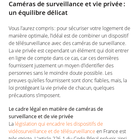
Caméras
de surveillance et vie
privée
:
un
équilibre
délicat
Vous
l’aurez
compris
: pour
sécuriser
votre
logement
de
manière
optimale
,
l’idéal
est
de combiner un
dispositif
de
télésurveillance
avec des
caméras
de surveillance.
La vie
privée
est
cependant
un
élément
qui doit
entrer
en
ligne
de
compte
dans
ce
cas
, car
ces
dernières
fournissent
justement
un
moyen
d’identifier
des
personnes
sans le
moindre
doute possible. Les
preuves
qu’elles
fournissent
sont
donc
fiables
,
mais
, la
loi
protégeant
la vie
privée
de chacun,
quelques
précautions
s’imposent
.
Le cadre
légal
en
matière de
caméras
de
surveillance et de vie
privée
La
législation qui encadre les dispositifs de
vidéosurveillance et de télésurveillance
en
France
est
très
stricte
.
L’article
226-1 du Code
Pénal
prévoir
ainsi