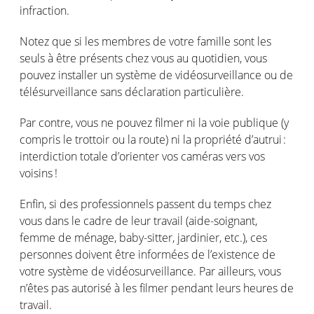
infraction.
Notez
que
si
les
membres
de
votre
famille
sont
les
seuls à
être
présents
chez
vous
au
quotidien
,
vous
pouvez
installer un
système
de
vidéosurveillance
ou
de
télésurveillance
sans
déclaration
particulière
.
Par
contre
,
vous
ne
pouvez
filmer
ni
la
voie
publique
(y
compris
le trottoir
ou
la route)
ni
la
propriété
d’autrui
:
interdiction
totale
d’orienter
vos
caméras
vers
vos
voisins
!
Enfin
,
si
des
professionnels
passent
du temps chez
vous
dans le cadre de
leur
travail (aide-
soignant
,
femme de ménage, baby-sitter,
jardinier
, etc.),
ces
personnes
doivent
être
informées
de
l’existence
de
votre
système
de
vidéosurveillance
. Par
ailleurs
,
vous
n’êtes
pas
autorisé
à les
filmer
pendant
leurs
heures
de
travail.