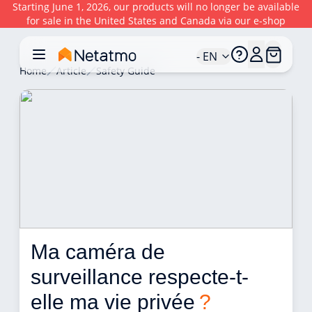
Starting June 1, 2026, our products will no longer be available
for sale in the United States and Canada via our e-shop
- EN
Home
Article
Safety Guide
Ma caméra de 
surveillance respecte-t-
elle ma vie privée 
?