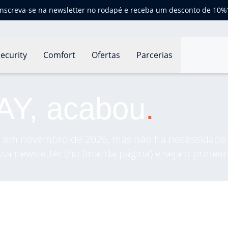
Inscreva-se na newsletter no rodapé e receba um desconto de 10%
ecurity
Comfort
Ofertas
Parcerias
Y, acabou
.
 em novembro de 2026, mas não há necessidade d
sa newsletter (no final da página) e seja o primeir