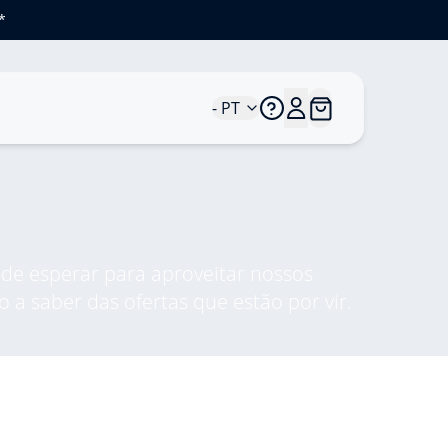
*
- PT
e esperar para aproveitar nossos
o a saber das ofertas que estão por vir.