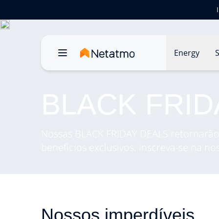
Energy
S
BLACK FRIDA
Nossas BLACK FRIDAY DEALS retornarão
benefícios exclusivos. Inscreva-se na nos
Nossos imperdíveis
.