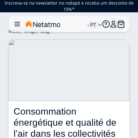
Inscreva-se na newsletter no rodapé e receba um desconto de
10%*
- PT
Início
Artigo
Blog
Consommation 
énergétique et qualité de 
l'air dans les collectivités 