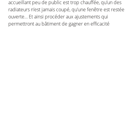
accueillant peu de public est trop chauffée, qu’un des
radiateurs n’est jamais coupé, qu’une fenêtre est restée
ouverte… Et ainsi procéder aux ajustements qui
permettront au bâtiment de gagner en efficacité
énergétique.
Ces fonctionnalités sont possibles grâce à un
tableau
de bord en ligne
, sur lequel les utilisateurs, les facility
managers peuvent trouver les mesures de l’ensemble
des Capteurs Netatmo utilisés dans un ou plusieurs
bâtiments. La plateforme permet d’analyser la qualité
de l’air en temps réel, de créer des alertes
personnalisées et des rapports hebdomadaires ou
mensuels. Afin de s’adapter aux espaces publics,
Netatmo fournit également un support mural, facile à
installer en le vissant au mur.
Pour tout renseignement, les intéressés peuvent
prendre contact avec l’équipe dédiée via le