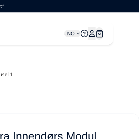
t*
- NO
tra Innendørs Modul