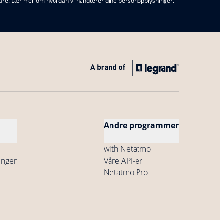
e våre. Lær mer om hvordan vi håndterer dine personopplysninger.
Andre programmer
with Netatmo
linger
Våre API-er
Netatmo Pro