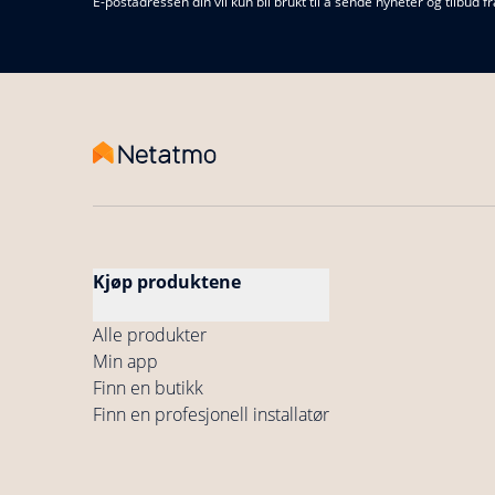
E-postadressen din vil kun bli brukt til å sende nyheter og tilb
Kjøp produktene
Alle produkter
Min app
Finn en butikk
Finn en profesjonell installatør