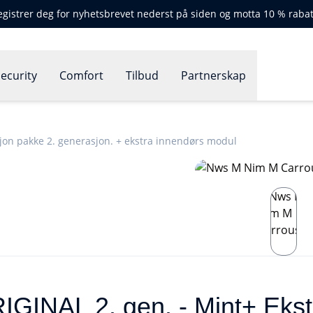
egistrer deg for nyhetsbrevet nederst på siden og motta 10 % rabat
ecurity
Comfort
Tilbud
Partnerskap
jon pakke 2. generasjon. + ekstra innendørs modul
GINAL 2. gen. - Mint+ Eks