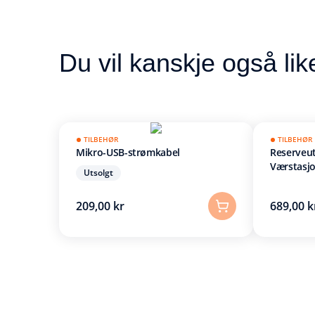
Du vil kanskje også lik
TILBEHØR
TILBEHØR
Mikro-USB-strømkabel
Reserveu
Værstasj
Utsolgt
209,00 kr
689,00 k