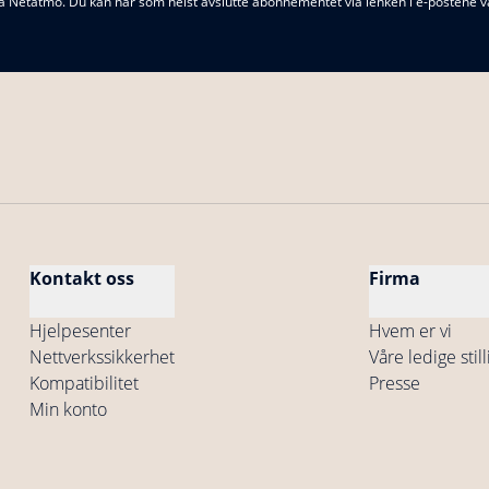
ud fra Netatmo. Du kan når som helst avslutte abonnementet via lenken i e-posten
Kontakt oss
Firma
Hjelpesenter
Hvem er vi
Nettverkssikkerhet
Våre ledige stil
Kompatibilitet
Presse
Min konto