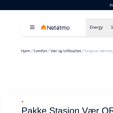
R
Energy
S
Hjem
Comfort
Vær og luftkvalitet
Original Værstas
Pakke Stasjon Vær ORI