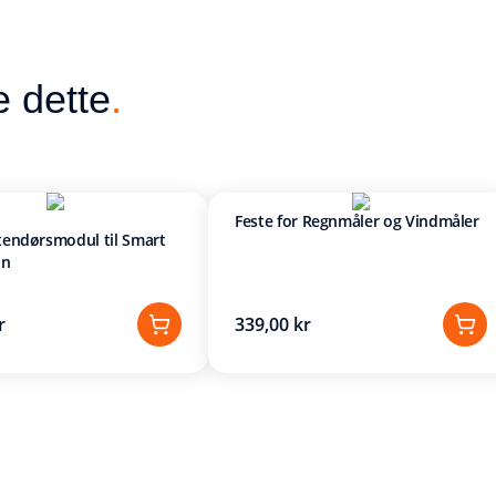
e dette
.
Feste for Regnmåler og Vindmåler
tendørsmodul til Smart
on
r
339,00 kr