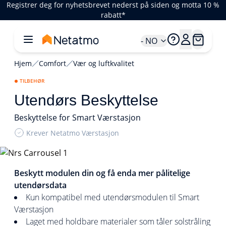
Registrer deg for nyhetsbrevet nederst på siden og motta 10 %
rabatt*
- NO
Hjem
Comfort
Vær og luftkvalitet
TILBEHØR
Utendørs Beskyttelse
Beskyttelse for Smart Værstasjon
Krever Netatmo Værstasjon
1/4
Beskytt modulen din og få enda mer pålitelige
utendørsdata
Kun kompatibel med utendørsmodulen til Smart
Værstasjon
Laget med holdbare materialer som tåler solstråling