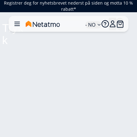
Registrer deg for nyhetsbrevet nederst på siden og motta 10 %
rabatt*
- NO
Tryk
k