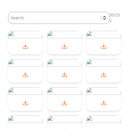
20.09.2020
Netatmo Smart Videoringeklokke blir nå tilgje
30/25
27.05.2020
Netatmo expands its Security range and laun
2
25.02.2020
Netatmo brings HomeKit Secure Video to its 
24.10.2019
Netatmo Smart Weather Station now compatib
04.09.2019
Netatmo annonserer at Smart Alarm System w
07.01.2019
Netatmo lanserer Smart Videoringeklokke, so
15.11.2018
Oppkjøp av Netatmo, et ledende fransk Smar
13.11.2018
Smart Indoor Camera fra Netatmo får støtte 
23.10.2018
Netatmos smarthus-løsninger får støtte for 
30.08.2018
Netatmo lanserer smart røykvarsler
02.07.2018
VELUX og Netatmo lanserer smart-vinduer som