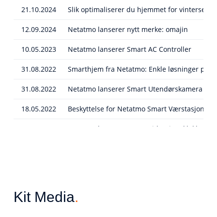
21.10.2024
Slik optimaliserer du hjemmet for vinterseso
12.09.2024
Netatmo lanserer nytt merke: omajin
10.05.2023
Netatmo lanserer Smart AC Controller
31.08.2022
Smarthjem fra Netatmo: Enkle løsninger på u
31.08.2022
Netatmo lanserer Smart Utendørskamera med S
18.05.2022
Beskyttelse for Netatmo Smart VærstasjonØk p
15.02.2022
Netatmo lanserer Smart Videoringeklokke-tilb
10.01.2022
Netatmo presenterer sitt første Matter-produ
02.11.2021
Netatmo lanserer Smart karbonmonoksidvars
10.05.2021
Netatmo Smart Videoringeklokke er nå kompat
Kit Media
.
21.04.2021
Netatmos Smarte Utendørskameraer støtter n