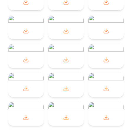
19.03.2018
Netatmo og Yr.no går sammen for å gjøre væ