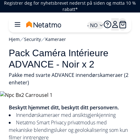
Registrer deg for nyhetsbrevet nederst på siden og motta 10 %
rabatt*
- NO
Hjem
Security
Kameraer
Pack Caméra Intérieure
ADVANCE - Noir x 2
Pakke med svarte ADVANCE innendørskameraer (2
enheter)
1/4
Beskytt hjemmet ditt, beskytt ditt personvern.
Innendørskameraer med ansiktsgjenkjenning
Netatmo Smart Privacy privatmodus med
mekaniske blendingsluker og geolokalisering som kun
filmer inntrengere