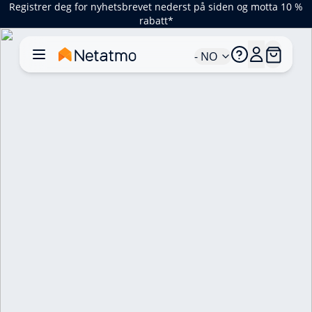
Registrer deg for nyhetsbrevet nederst på siden og motta 10 %
rabatt*
- NO