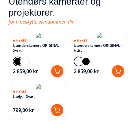
Utendørs kameraer og
Kameraer
.
projektorer
.
for å beskytte eiendommen din
En smart overvåkning som passer på hjemmet
ditt uten at du trenger å bekymre deg.
NYHET
NYHET
Utendørskamera ORIGINAL -
Utendørskamera ORIGINAL -
Svart
Hvitt
2 859,00 kr
2 859,00 kr
NYHET
Utelys - Svart
799,00 kr