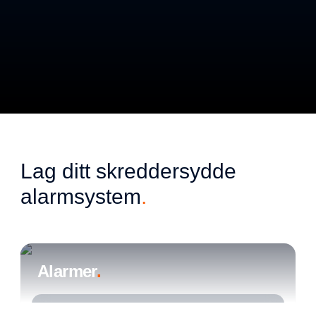
Lag ditt skreddersydde 
alarmsystem
.
Alarmer
.
Beskytt dine kjære og hjemmet ditt