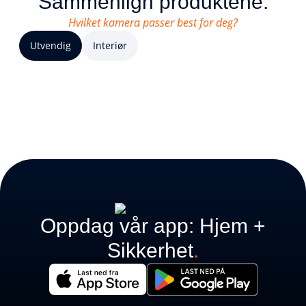
Sammenlign produktene.
Hvilket kamera passer best for deg?
Utvendig
Interiør
Oppdag vår app: Hjem +
Sikkerhet
.