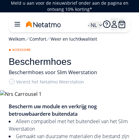
Meld u aan voor de nieuwsbrief onder aan de pagina en
ontvang 10% korting*
- NL
Welkom
Comfort
Weer en luchtkwaliteit
ACCESSOIRE
Beschermhoes
Beschermhoes voor Slim Weerstation
Vereist het Netatmo Weerstation
1/4
Bescherm uw module en verkrijg nog
betrouwbaardere buitendata
Alleen compatibel met het buitendeel van het Slim
Weerstation
Gemaakt van duurzame materialen die bestand zijn