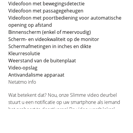
Videofoon met bewegingsdetectie
Videofoon met passagegeheugen
Videofoon met poortbediening voor automatische
opening op afstand
Binnenscherm (enkel of meervoudig)
Scherm- en videokwaliteit op de monitor
Schermafmetingen in inches en dikte
Kleurresolutie
Weerstand van de buitenplaat
Video-opslag
Antivandalisme apparaat
Netatmo info
Wat betekent dat? Nou, onze Slimme video deurbel
stuurt u een notificatie op uw smartphone als iemand
het probeert te deactiveren! De video wordt lokaal
opgeslagen op een ultraveilige kaart waartoe alleen u
toegang hebt. De videofunctie is uiteraard gratis en
zonder abonnement 24 uur per dag beschikbaar.