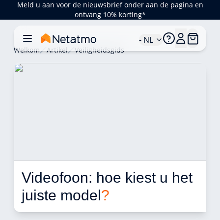
Meld u aan voor de nieuwsbrief onder aan de pagina en
ontvang 10% korting*
- NL
Welkom
Artikel
Veiligheidsgids
Videofoon: hoe kiest u het 
juiste model
?