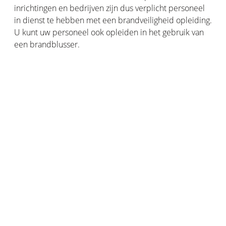
inrichtingen en bedrijven zijn dus verplicht personeel
in dienst te hebben met een brandveiligheid opleiding.
U kunt uw personeel ook opleiden in het gebruik van
een brandblusser.
Bescherming van het bedrijf
Het is raadzaam een bedrijfsverzekering af te sluiten
die ook een brandverzekering omvat. De
brandverzekering dekt de schade aan het bedrijf in
geval van brand, op voorwaarde dat het bedrijf over
een brandbeveiligingssysteem beschikte dat aan de
normen voldeed.
Schrijf u in voor onze communicatie