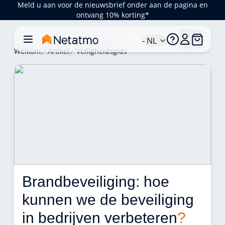
Meld u aan voor de nieuwsbrief onder aan de pagina en
ontvang 10% korting*
- NL
Welkom
Artikel
Veiligheidsgids
Brandbeveiliging: hoe 
kunnen we de beveiliging 
in bedrijven verbeteren
?