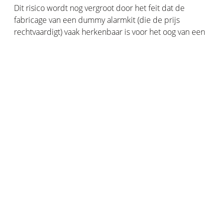
Dit risico wordt nog vergroot door het feit dat de
fabricage van een dummy alarmkit (die de prijs
rechtvaardigt) vaak herkenbaar is voor het oog van een
expert.
Bovendien, als dieven besluiten in te breken in uw huis
of auto, zult u niet beschermd zijn (er zal geen
alarmsirene afgaan, en er is geen camera die opnames
maakt) en geen vergoeding kunnen ontvangen van uw
verzekering.
Schrijf u in voor onze communicatie
Blijf verbonden: ontvang onze tips, nieuws en
aanbiedingen via e-mail!