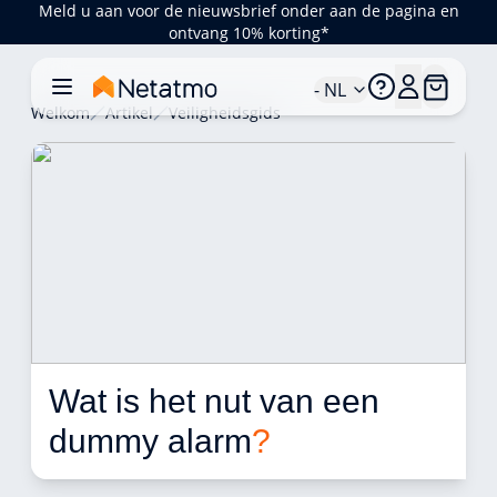
Meld u aan voor de nieuwsbrief onder aan de pagina en
ontvang 10% korting*
- NL
Welkom
Artikel
Veiligheidsgids
Wat is het nut van een 
dummy alarm
?