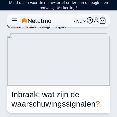
Meld u aan voor de nieuwsbrief onder aan de pagina en
ontvang 10% korting*
- NL
Welkom
Artikel
Veiligheidsgids
Inbraak: wat zijn de 
waarschuwingssignalen
?