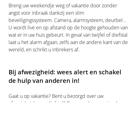
Breng uw weekendje weg of vakantie door zonder
angst voor inbraak dankzij een slim
beveiligingssysteem. Camera, alarmsysteem, deurbel...
U wordt live en op afstand op de hoogte gehouden van
wat er in uw huis gebeurt. In geval van twijfel of diefstal
laat u het alarm afgaan, zelfs aan de andere kant van de
wereld, en schrikt u inbrekers af.
Bij afwezigheid: wees alert en schakel
de hulp van anderen in!
Gaat u op vakantie? Bent u bezorgd over uw
afwezigheid, over diefstal? Breng uw buren, vrienden
en familie op de hoogte van uw vakantie en/of uw
afwezigheid. Maar informeer ook de politie tijdig.
Neem waar mogelijk preventieve
veiligheidsmaatregelen tegen elke inbreker die in de