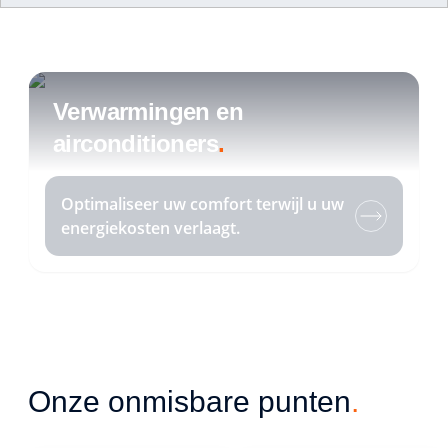
Welkom
Beheers uw 
energieverbruik
.
Verwarmingen en
airconditioners
.
Optimaliseer uw comfort terwijl u uw uitgaven
vermindert met onze verbonden oplossingen.
Optimaliseer uw comfort terwijl u uw
energiekosten verlaagt.
Onze onmisbare punten
.