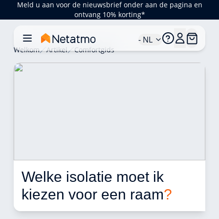
Meld u aan voor de nieuwsbrief onder aan de pagina en
ontvang 10% korting*
- NL
Welkom
Artikel
Comfortgids
Welke isolatie moet ik 
kiezen voor een raam
?