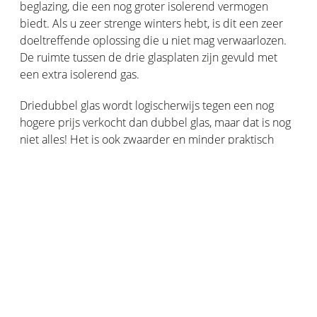
beglazing, die een nog groter isolerend vermogen
biedt. Als u zeer strenge winters hebt, is dit een zeer
doeltreffende oplossing die u niet mag verwaarlozen.
De ruimte tussen de drie glasplaten zijn gevuld met
een extra isolerend gas.
Driedubbel glas wordt logischerwijs tegen een nog
hogere prijs verkocht dan dubbel glas, maar dat is nog
niet alles! Het is ook zwaarder en minder praktisch
omdat er een speciaal chassis voor nodig is.
Of dit een rendabele oplossing is hangt dus af van de
klimatologische omstandigheden in uw woonplaats. Als
het vaak erg koud is, kunt u veel energie besparen,
maar als dat niet het geval is, is het niet zeker dat uw
huis een dergelijke thermische isolatie nodig heeft.
Raamisolatie en de aankoop van dubbel of driedubbel
glas kunnen in aanmerking komen voor diverse
belastingvoordelen en subsidies in verband met de